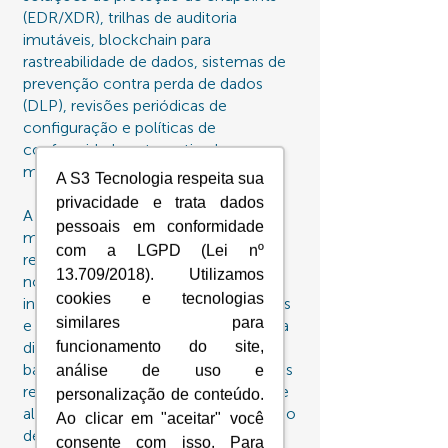
(EDR/XDR), trilhas de auditoria
imutáveis, blockchain para
rastreabilidade de dados, sistemas de
prevenção contra perda de dados
(DLP), revisões periódicas de
configuração e políticas de
conformidade automatizadas para
mitigar falhas.
A S3 Tecnologia respeita sua
privacidade e trata dados
A Disponibilidade é assegurada por
pessoais em conformidade
meio de monitoramento em tempo
com a LGPD (Lei nº
real, relatórios de desempenho e
13.709/2018). Utilizamos
notificações automáticas para
cookies e tecnologias
instabilidades. Mantemos datacenters
similares para
e ferramentas de segurança com alta
funcionamento do site,
disponibilidade, implementamos
balanceamento de carga, arquiteturas
análise de uso e
redundantes em nuvem, soluções de
personalização de conteúdo.
alta disponibilidade (HA), orquestração
Ao clicar em "aceitar" você
de contêineres e automação de
consente com isso. Para