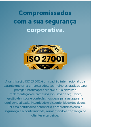
Compromissados
com a sua segurança
corporativa.
A certificação ISO 27001 é um padrão internacional que
garante que uma empresa adota as melhores práticas para
proteger informações sensíveis. Ela envolve a
implementação de processos robustos de segurança,
gestão de riscos e controles rigorosos para assegurar a
confidencialidade, integridade e disponibilidade dos dados.
Ter essa certificação demonstra compromisso com a
segurança e a conformidade, aumentando a confiança de
clientes e parceiros.