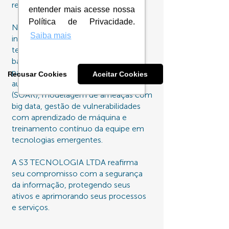
recuperação de desastres (DRaaS).
entender mais acesse nossa
Política de Privacidade.
Na Inovação e Melhoria Contínua,
Saiba mais
investimos em novas soluções
tecnológicas como segurança
baseada em Inteligência Artificial (IA)
para detecção e resposta a ameaças,
Recusar Cookies
Aceitar Cookies
automação de resposta a incidentes
(SOAR), modelagem de ameaças com
big data, gestão de vulnerabilidades
com aprendizado de máquina e
treinamento contínuo da equipe em
tecnologias emergentes.
A S3 TECNOLOGIA LTDA reafirma
seu compromisso com a segurança
da informação, protegendo seus
ativos e aprimorando seus processos
e serviços.