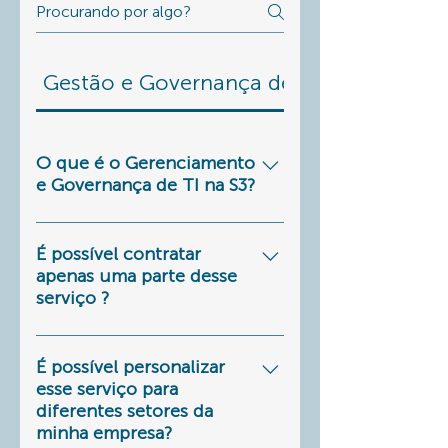
Gestão e Governança de TI
O que é o Gerenciamento
e Governança de TI na S3?
É uma solução que tem uma
aplicação chamada s3insight
É possível contratar
que é responsável por
apenas uma parte desse
serviço ?
gerenciar todos os
indicadores de aplicações,
Sim, porem sua eficiência só
monitoramento, SIEM,
é totalmente garantida se
É possível personalizar
projetos e muito mais, e
todas as soluções sejam
esse serviço para
entrega não somente o
diferentes setores da
juntamente ativadas e
s3insight, mas, junto a ele
minha empresa?
gerenciadas.
contempla um conjunto de