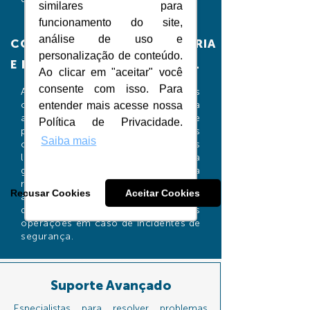
similares para
funcionamento do site,
análise de uso e
CONFORMIDADE REGULATÓRIA
personalização de conteúdo.
E RESILIÊNCIA OPERACIONAL
Ao clicar em "aceitar" você
consente com isso. Para
Além de proteger contra ameaças
cibernéticas, o serviço facilita a
entender mais acesse nossa
aderência às normas regulatórias e
Política de Privacidade.
padrões de segurança, ajudando as
Saiba mais
organizações a evitar penalidades
legais e financeiras. A ênfase na
gestão proativa de incidentes e na
recuperação de desastres aumenta
Recusar Cookies
Aceitar Cookies
a resiliência operacional, permitindo
que a organização mantenha suas
operações em caso de incidentes de
segurança.
Suporte Avançado
Especialistas para resolver problemas