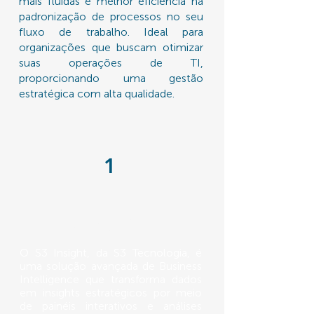
mais fluidas e melhor eficiência na
padronização de processos no seu
fluxo de trabalho. Ideal para
organizações que buscam otimizar
suas operações de TI,
proporcionando uma gestão
estratégica com alta qualidade.
1
S3 INSIGHT
O S3 Insight, da S3 Tecnologia, é
uma solução avançada de Business
Intelligence que transforma dados
em insights estratégicos por meio
de painéis interativos e análises