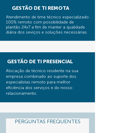
GESTÃO DE TI REMOTA
Atendimento de time técnico especializado
100% remoto com possibilidade de
plantão 24x7 a fim de manter a qualidade
diária dos seviços e soluções necessárias.
GESTÃO DE TI PRESENCIAL
Alocação de técnico residente na sua
empresa combinado ao suporte dos
especialistas remoto para melhor
eficiência dos serviços e do nosso
relacionamento.
PERGUNTAS FREQUENTES