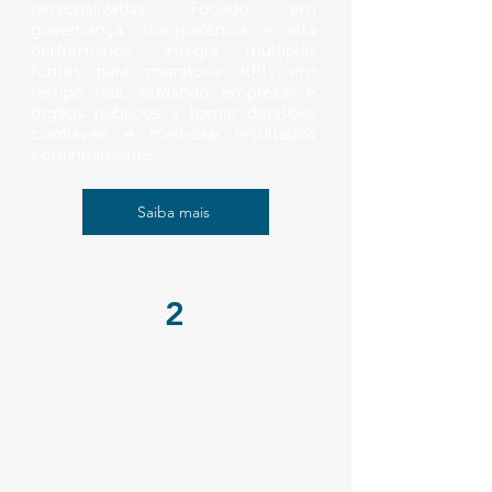
personalizadas. Focado em
governança, transparência e alta
performance, integra múltiplas
fontes para monitorar KPIs em
tempo real, ajudando empresas e
órgãos públicos a tomar decisões
confiáveis e melhorar resultados
continuamente.
Saiba mais
2
ITSM QUALITOR
tilizamos o Qualitor, uma poderosa
ferramenta ITSM (IT Service
Management), para estruturar e