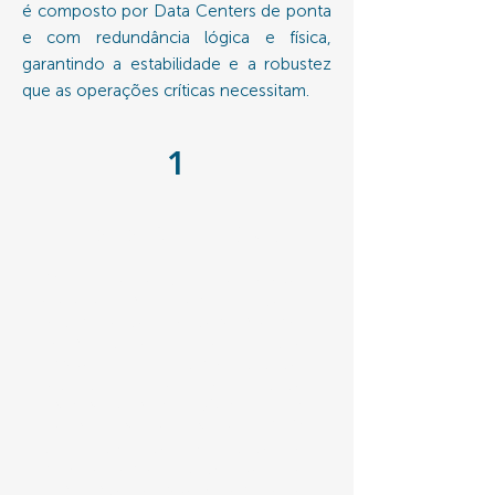
é composto por Data Centers de ponta
e com redundância lógica e física,
garantindo a estabilidade e a robustez
que as operações críticas necessitam.
1
DATA CENTER S3
O Data Center da S3 Tecnologia
oferece uma infraestrutura de TI
robusta e de alto desempenho,
com arquitetura Tier III que
assegura alta disponibilidade,
redundância e continuidade
mesmo em situações críticas.
Com monitoramento 24/7,
duplicação de localidade e
suporte especializado, garante
um ambiente seguro, estável e