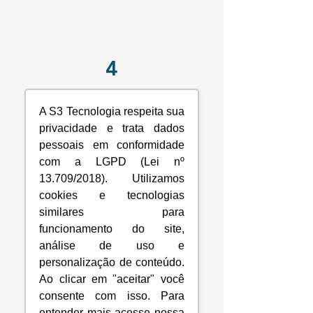
4
DISASTER RECOVERY
A S3 Tecnologia respeita sua
privacidade e trata dados
pessoais em conformidade
Na S3 Tecnologia,
com a LGPD (Lei nº
implementamos soluções
13.709/2018). Utilizamos
completas de Disaster Recovery
cookies e tecnologias
que garantem a continuidade das
similares para
operações mesmo diante de
funcionamento do site,
falhas críticas, ataques
análise de uso e
cibernéticos ou desastres naturais.
personalização de conteúdo.
Sua empresa conta com um plano
de recuperação robusto, ágil e
Ao clicar em "aceitar" você
alinhado às melhores práticas de
consente com isso. Para
mercado, como ITIL e ISO 27001
entender mais acesse nossa